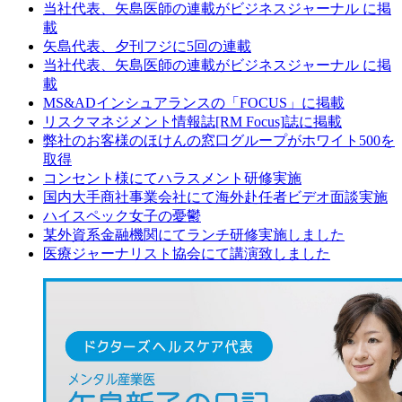
当社代表、矢島医師の連載がビジネスジャーナル に掲
載
矢島代表、夕刊フジに5回の連載
当社代表、矢島医師の連載がビジネスジャーナル に掲
載
MS&ADインシュアランスの「FOCUS」に掲載
リスクマネジメント情報誌[RM Focus]誌に掲載
弊社のお客様のほけんの窓口グループがホワイト500を
取得
コンセント様にてハラスメント研修実施
国内大手商社事業会社にて海外赴任者ビデオ面談実施
ハイスペック女子の憂鬱
某外資系金融機関にてランチ研修実施しました
医療ジャーナリスト協会にて講演致しました