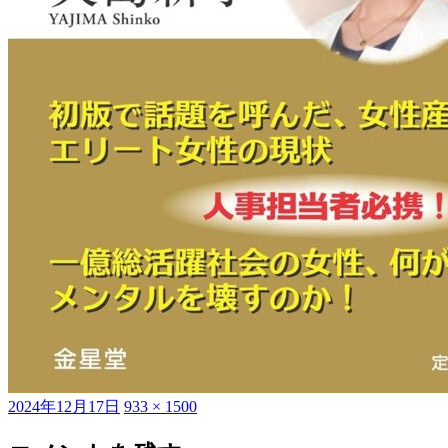
投
フ
2024年12月17日
933 × 1500
稿
ル
日:
サ