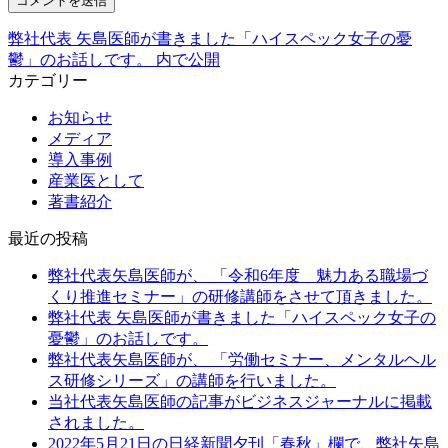
弊社代表 矢島医師が書きました「ハイスペック女子の憂
投
鬱」のお話しです。
内で公開
稿
カテゴリー
ナ
お知らせ
ビ
メディア
導入事例
ゲ
産業医として
ー
著書紹介
シ
最近の投稿
ョ
弊社代表矢島医師が、 「令和6年度 魅力ある職場づ
ン
くり推進セミナー」の研修講師をさせて頂きました。
弊社代表 矢島医師が書きました「ハイスペック女子の
憂鬱」のお話しです。
弊社代表矢島医師が、 「労働セミナー、メンタルヘル
ス研修シリーズ」の講師を行いました。
当社代表矢島医師の記事がビジネスジャーナルに掲載
されました。
2022年5月21日の日経新聞夕刊「春秋」欄で、弊社矢島