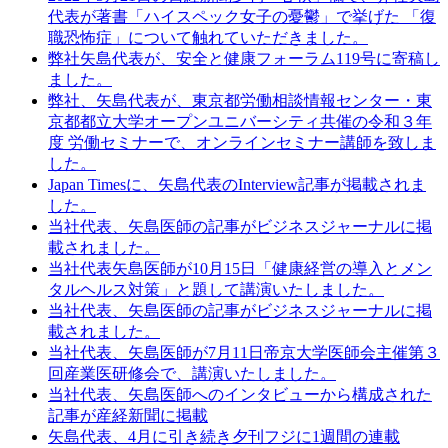
代表が著書「ハイスペック女子の憂鬱」で挙げた 「復
職恐怖症」について触れていただきました。
弊社矢島代表が、安全と健康フォーラム119号に寄稿し
ました。
弊社、矢島代表が、東京都労働相談情報センター・東
京都都立大学オープンユニバーシティ共催の令和３年
度 労働セミナーで、オンラインセミナー講師を致しま
した。
Japan Timesに、矢島代表のInterview記事が掲載されま
した。
当社代表、矢島医師の記事がビジネスジャーナルに掲
載されました。
当社代表矢島医師が10月15日「健康経営の導入とメン
タルヘルス対策」と題して講演いたしました。
当社代表、矢島医師の記事がビジネスジャーナルに掲
載されました。
当社代表、矢島医師が7月11日帝京大学医師会主催第３
回産業医研修会で、講演いたしました。
当社代表、矢島医師へのインタビューから構成された
記事が産経新聞に掲載
矢島代表、4月に引き続き夕刊フジに1週間の連載